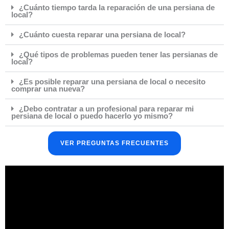
¿Cuánto tiempo tarda la reparación de una persiana de
local?
¿Cuánto cuesta reparar una persiana de local?
¿Qué tipos de problemas pueden tener las persianas de
local?
¿Es posible reparar una persiana de local o necesito
comprar una nueva?
¿Debo contratar a un profesional para reparar mi
persiana de local o puedo hacerlo yo mismo?
VER PREGUNTAS FRECUENTES