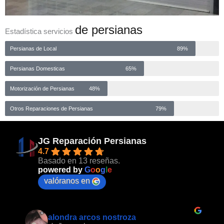
de persianas
Estadística servicios
Persianas de Local
89%
Persianas Domesticas
65%
Motorización de Persianas
48%
Otros Reparaciones de Persianas
79%
JG Reparación Persianas
4.7
Basado en 13 reseñas.
powered by
G
o
o
g
l
e
valóranos en
Itzel De jesus