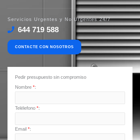
Servicios Urgentes y No Urgentes 24/7
644 719 588
CONTACTE CON NOSOTROS
Pedir presupuesto sin compromiso
Nombre
*
:
Telélefono
*
:
Email
*
: