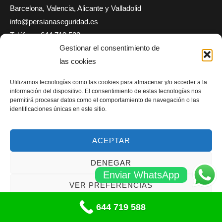
Barcelona, Valencia, Alicante y Valladolid
info@persianaseguridad.es
Teléfono: 644 719 588
Gestionar el consentimiento de
WhatsApp: 644 721 038
las cookies
Utilizamos tecnologías como las cookies para almacenar y/o acceder a la
información del dispositivo. El consentimiento de estas tecnologías nos
Copyright © 2026 JG Reparación Persianas |
Sitemap
|
Blog
permitirá procesar datos como el comportamiento de navegación o las
identificaciones únicas en este sitio.
ACEPTAR
DENEGAR
Enviar WhatsApp
VER PREFERENCIAS
644 719 588
Política de cookies