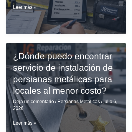
¿Dónde
Leer más »
adquirir
persianas
metálicas
comerciales
a
¿Dónde puedo encontrar
buen
servicio de instalación de
precio
en
persianas metálicas para
Barcelona?
locales al menor costo?
Deja un comentario
/
Persianas Metálicas
/
julio 6,
2026
¿Dónde
Leer más »
puedo