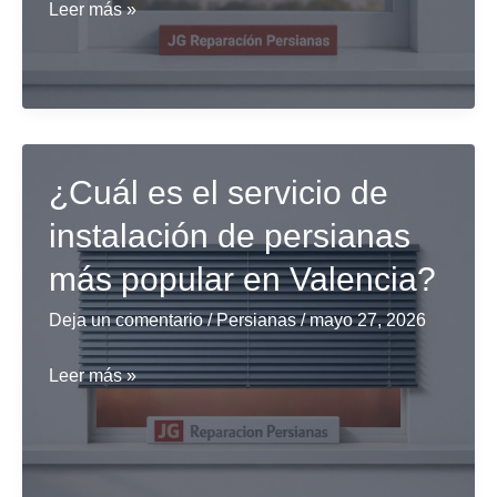
¿Qué
Leer más »
empresa
ofrece
descuentos
en
la
¿Cuál es el servicio de
reparación
instalación de persianas
de
persianas
más popular en Valencia?
en
Deja un comentario
/
Persianas
/
mayo 27, 2026
Madrid?
¿Cuál
Leer más »
es
el
servicio