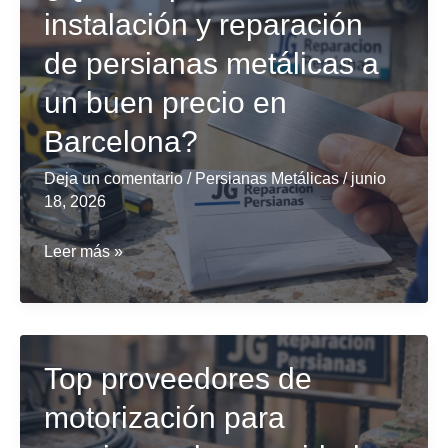
recomendados
instalación y reparación
para
de persianas metálicas a
la
motorización
un buen precio en
de
Barcelona?
persianas
en
Deja un comentario
/
Persianas Metálicas
/
junio
18, 2026
Barcelona?
¿Qué
Leer más »
empresas
ofrecen
instalación
y
Top proveedores de
reparación
motorización para
de