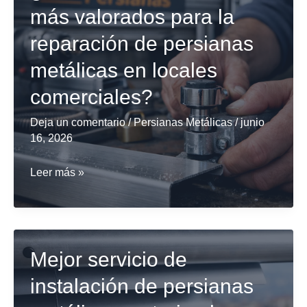
metálicas
más valorados para la
para
reparación de persianas
locales
en
metálicas en locales
Barcelona
comerciales?
más
populares
Deja un comentario
/
Persianas Metálicas
/
junio
16, 2026
¿Cuáles
Leer más »
son
los
servicios
más
Mejor servicio de
valorados
instalación de persianas
para