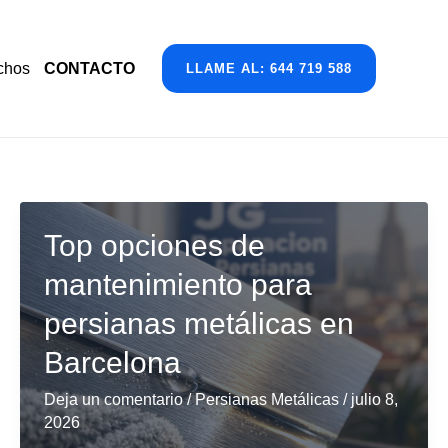
chos
CONTACTO
LLAME AL: 644 719 588
Top opciones de
mantenimiento para
persianas metálicas en
Barcelona
Deja un comentario
/
Persianas Metálicas
/
julio 8,
2026