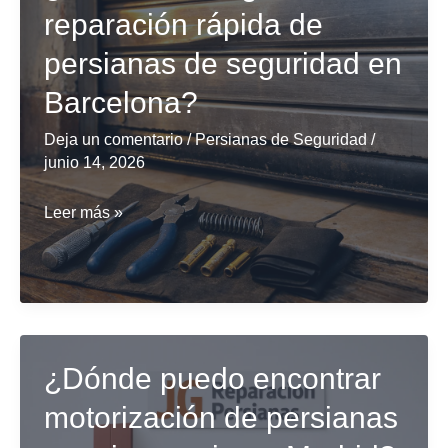
de
reparación rápida de
persianas
persianas de seguridad en
domésticas
en
Barcelona?
Barcelona?
Deja un comentario
/
Persianas de Seguridad
/
junio 14, 2026
¿Dónde
Leer más »
conseguir
reparación
rápida
de
persianas
¿Dónde puedo encontrar
de
motorización de persianas
seguridad
en