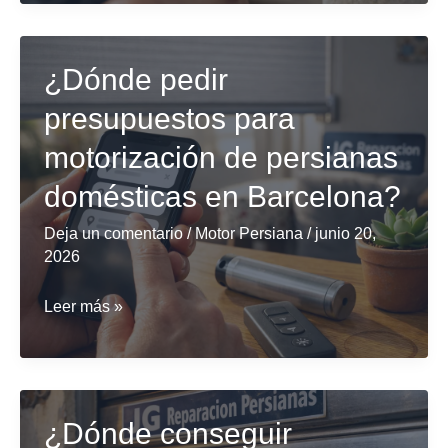
persianas
domésticas
¿Dónde pedir
en
Barcelona
presupuestos para
motorización de persianas
domésticas en Barcelona?
Deja un comentario
/
Motor Persiana
/
junio 20,
2026
¿Dónde
Leer más »
pedir
presupuestos
para
motorización
¿Dónde conseguir