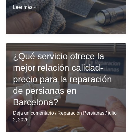
Top
Leer más »
opciones
de
mantenimiento
para
persianas
¿Qué servicio ofrece la
metálicas
mejor relación calidad-
en
Barcelona
precio para la reparación
de persianas en
Barcelona?
Deja un comentario
/
Reparación Persianas
/
julio
2, 2026