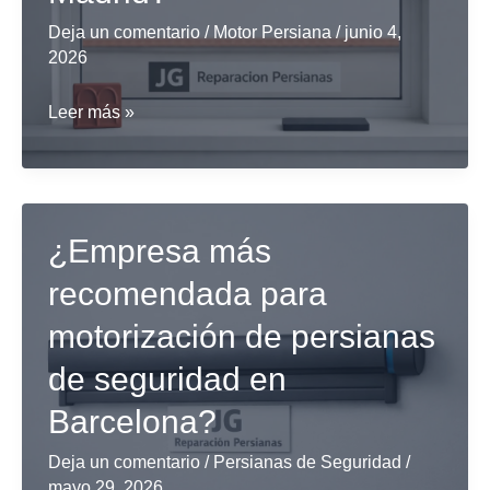
Deja un comentario
/
Motor Persiana
/
junio 4,
2026
¿Dónde
Leer más »
encontrar
motorización
para
persianas
¿Empresa más
a
recomendada para
domicilio
motorización de persianas
en
Madrid?
de seguridad en
Barcelona?
Deja un comentario
/
Persianas de Seguridad
/
mayo 29, 2026