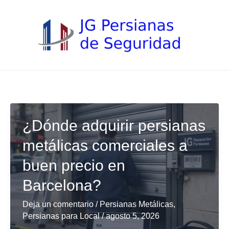
Ir
al
contenido
¿Dónde adquirir persianas
metálicas comerciales a
buen precio en
Barcelona?
Deja un comentario
/
Persianas Metálicas
,
Persianas para Local
/
agosto 5, 2026