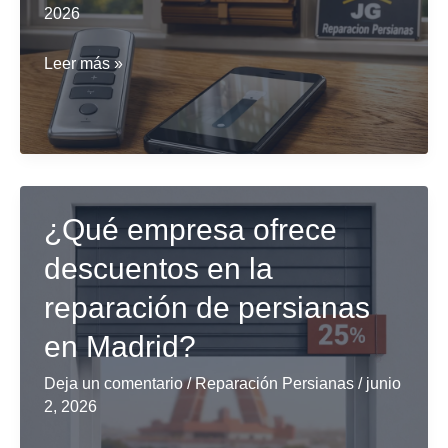
2026
Comparativa
Leer más »
de
sistemas
de
motorización
para
¿Qué empresa ofrece
persianas
descuentos en la
en
hogares
reparación de persianas
en Madrid?
Deja un comentario
/
Reparación Persianas
/
junio
2, 2026