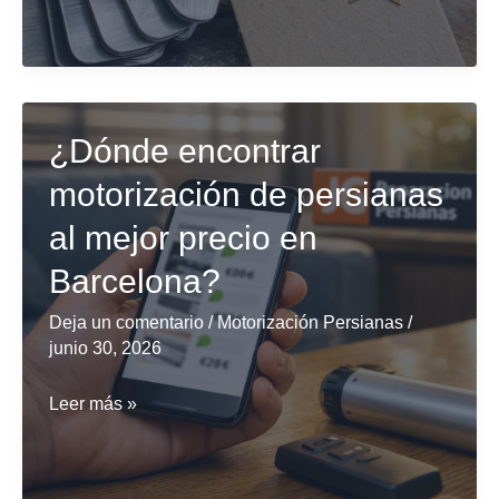
encontrar
servicio
de
instalación
¿Dónde encontrar
de
motorización de persianas
persianas
metálicas
al mejor precio en
para
Barcelona?
locales
al
Deja un comentario
/
Motorización Persianas
/
junio 30, 2026
menor
costo?
¿Dónde
Leer más »
encontrar
motorización