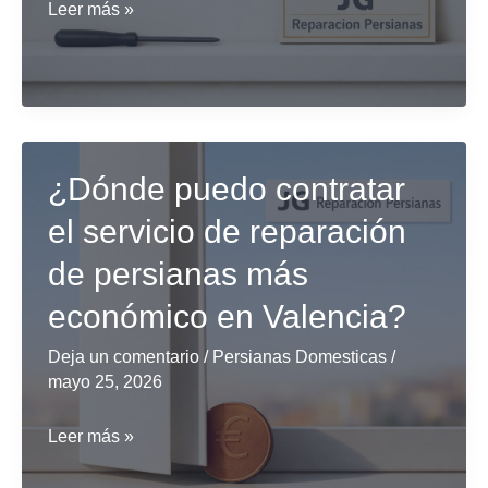
¿Cuáles
Leer más »
son
los
servicios
más
recomendados
¿Dónde puedo contratar
de
el servicio de reparación
reparación
de
de persianas más
persianas
económico en Valencia?
en
Madrid?
Deja un comentario
/
Persianas Domesticas
/
mayo 25, 2026
¿Dónde
Leer más »
puedo