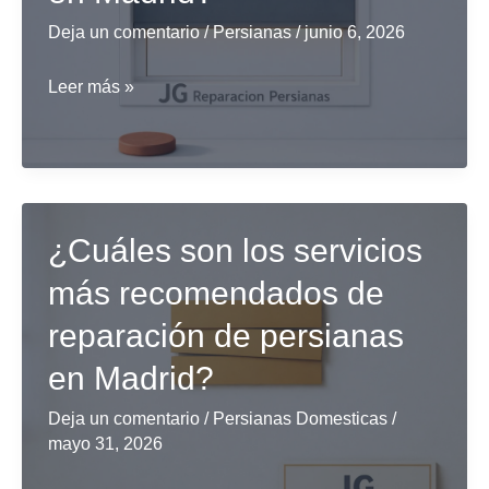
locales
Deja un comentario
/
Persianas
/
junio 6, 2026
comerciales
en
¿Qué
Leer más »
Barcelona
compañía
tiene
el
servicio
¿Cuáles son los servicios
de
instalación
más recomendados de
de
reparación de persianas
persianas
en Madrid?
más
económico
Deja un comentario
/
Persianas Domesticas
/
en
mayo 31, 2026
Madrid?