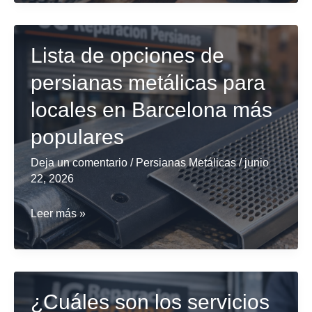
proporcionan
instalación
especializada
Lista de opciones de
de
persianas metálicas para
persianas
locales en Barcelona más
de
seguridad
populares
en
Deja un comentario
/
Persianas Metálicas
/
junio
Barcelona?
22, 2026
Lista
Leer más »
de
opciones
de
persianas
¿Cuáles son los servicios