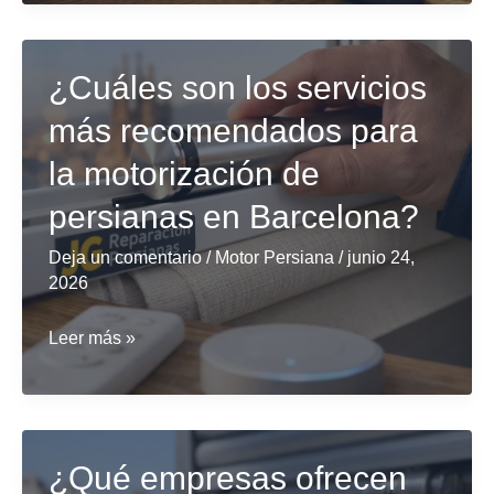
de
persianas
al
¿Cuáles son los servicios
mejor
más recomendados para
precio
en
la motorización de
Barcelona?
persianas en Barcelona?
Deja un comentario
/
Motor Persiana
/
junio 24,
2026
¿Cuáles
Leer más »
son
los
servicios
más
¿Qué empresas ofrecen