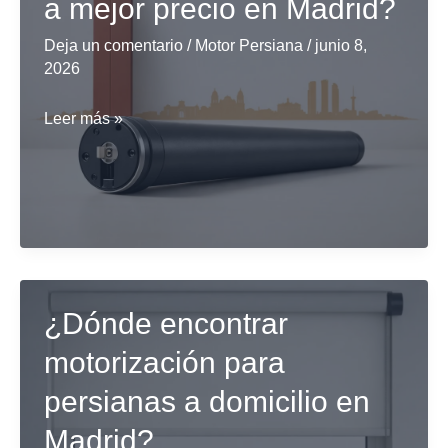
a mejor precio en Madrid?
Barcelona?
Deja un comentario
/
Motor Persiana
/
junio 8,
2026
¿Dónde
Leer más »
puedo
encontrar
motorización
de
persianas
a
¿Dónde encontrar
mejor
precio
motorización para
en
persianas a domicilio en
Madrid?
Madrid?