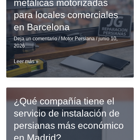
metálicas motorizadas
la
reparación
para locales comerciales
de
en Barcelona
persianas
metálicas
Deja un comentario
/
Motor Persiana
/
junio 10,
2026
en
locales
Mejor
Leer más »
comerciales?
servicio
de
instalación
de
¿Qué compañía tiene el
persianas
servicio de instalación de
metálicas
persianas más económico
motorizadas
para
en Madrid?