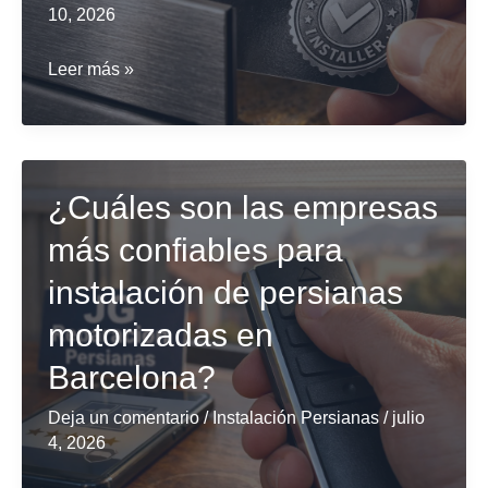
10, 2026
¿Qué
Leer más »
empresas
cuentan
con
recomendaciones
¿Cuáles son las empresas
para
más confiables para
instalación
instalación de persianas
de
persianas
motorizadas en
de
Barcelona?
seguridad
en
Deja un comentario
/
Instalación Persianas
/
julio
4, 2026
Barcelona?