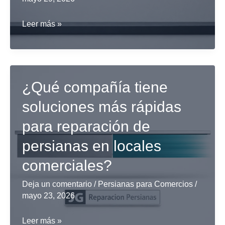
¿Empresa
Leer más »
más
recomendada
para
motorización
¿Qué compañía tiene
de
soluciones más rápidas
persianas
para reparación de
de
seguridad
persianas en locales
en
comerciales?
Barcelona?
Deja un comentario
/
Persianas para Comercios
/
mayo 23, 2026
¿Qué
Leer más »