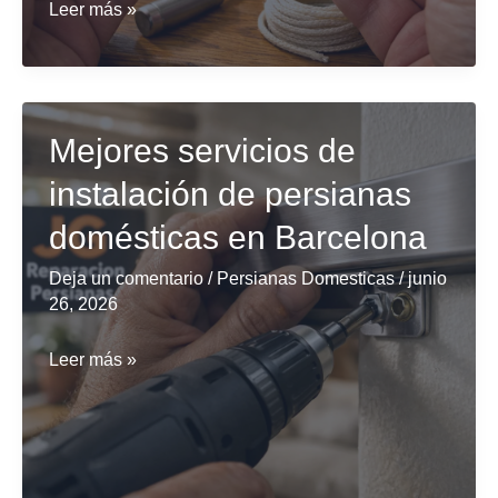
¿Qué
Leer más »
servicio
ofrece
la
mejor
Mejores servicios de
relación
instalación de persianas
calidad-
domésticas en Barcelona
precio
para
Deja un comentario
/
Persianas Domesticas
/
junio
la
26, 2026
reparación
Mejores
Leer más »
de
servicios
persianas
de
en
instalación
Barcelona?
de