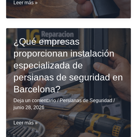
¿Cuáles
Leer más »
son
las
empresas
más
¿Qué empresas
confiables
proporcionan instalación
para
especializada de
instalación
de
persianas de seguridad en
persianas
Barcelona?
motorizadas
en
Deja un comentario
/
Persianas de Seguridad
/
junio 28, 2026
Barcelona?
¿Qué
Leer más »
empresas