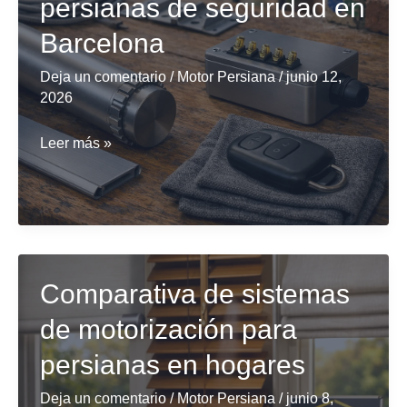
persianas de seguridad en
persianas
metálicas
Barcelona
a
Deja un comentario
/
Motor Persiana
/
junio 12,
un
2026
buen
precio
Top
Leer más »
en
proveedores
Barcelona?
de
motorización
para
persianas
Comparativa de sistemas
de
de motorización para
seguridad
en
persianas en hogares
Barcelona
Deja un comentario
/
Motor Persiana
/
junio 8,