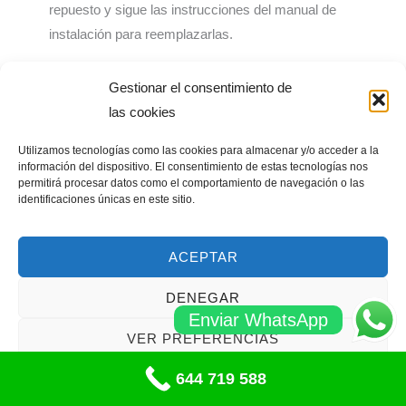
repuesto y sigue las instrucciones del manual de
instalación para reemplazarlas.
Contactar a un profesional
: Si no estás seguro de cómo
Gestionar el consentimiento de
reparar la cerradura o si el problema es demasiado
las cookies
complicado, es importante contactar a un cerrajero
profesional para obtener ayuda. Ellos pueden diagnosticar
Utilizamos tecnologías como las cookies para almacenar y/o acceder a la
información del dispositivo. El consentimiento de estas tecnologías nos
y reparar cualquier problema en la cerradura de manera
permitirá procesar datos como el comportamiento de navegación o las
segura y efectiva.
identificaciones únicas en este sitio.
En resumen, la reparación de cerraduras de seguridad para
ACEPTAR
persianas puede ser complicada y requiere algunas habilidades y
herramientas. Si el problema no es fácilmente solucionable, es
DENEGAR
importante buscar la ayuda de un cerrajero profesional para
Enviar WhatsApp
garantizar una reparación segura y efectiva.
VER PREFERENCIAS
644 719 588
Política de cookies
¿Pasos de reparacion cerraduras seguridad de persianas?