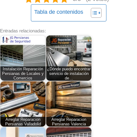
Tabla de contenidos
Entradas relacionadas:
Instalación Reparación
¿Dónde puedo encontrar
Persianas de Locales y
servicio de instalación
Comercios
de…
Arreglar Reparacion
Arreglar Reparacion
Persianas Valladolid
Persianas Valencia