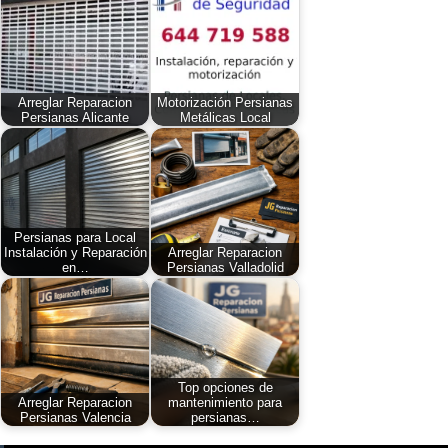
Arreglar Reparacion
Motorización Persianas
Persianas Alicante
Metálicas Local
Persianas para Local
Instalación y Reparación
Arreglar Reparacion
en…
Persianas Valladolid
Top opciones de
Arreglar Reparacion
mantenimiento para
Persianas Valencia
persianas…