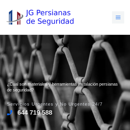
Ir
al
contenido
¿Cual son materiales y herramientas instalación persianas
de seguridad?
Servicios Urgentes y No Urgentes 24/7
644 719 588