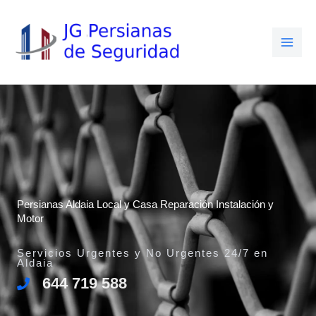
Ir
al
contenido
Persianas Aldaia Local y Casa Reparación Instalación y
Motor
Servicios Urgentes y No Urgentes 24/7 en
Aldaia
644 719 588