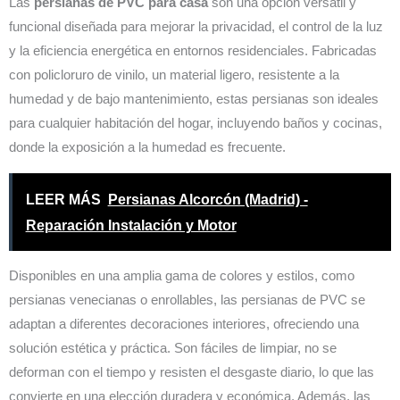
Las
persianas de PVC para casa
son una opción versátil y
funcional diseñada para mejorar la privacidad, el control de la luz
y la eficiencia energética en entornos residenciales. Fabricadas
con policloruro de vinilo, un material ligero, resistente a la
humedad y de bajo mantenimiento, estas persianas son ideales
para cualquier habitación del hogar, incluyendo baños y cocinas,
donde la exposición a la humedad es frecuente.
LEER MÁS
Persianas Alcorcón (Madrid) -
Reparación Instalación y Motor
Disponibles en una amplia gama de colores y estilos, como
persianas venecianas o enrollables, las persianas de PVC se
adaptan a diferentes decoraciones interiores, ofreciendo una
solución estética y práctica. Son fáciles de limpiar, no se
deforman con el tiempo y resisten el desgaste diario, lo que las
convierte en una elección duradera y económica. Además, las