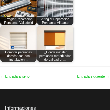
Arreglar Reparacion
Arreglar Reparacion
Persianas Valladolid
Persianas Alicante
Comprar persianas
¿Dónde instalar
domésticas con
persianas motorizadas
instalación…
de calidad en…
←
Entrada anterior
Entrada siguiente
→
Informaciones