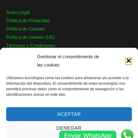
Aviso Legal
Política de Privacidad
Política de Cookies
Política de cookies (UE)
Términos y Condiciones
Garantía
Gestionar el consentimiento de
las cookies
Nuestro Contacto
Utilizamos tecnologías como las cookies para almacenar y/o acceder a la
Barcelona, Valencia, Alicante y Valladolid
información del dispositivo. El consentimiento de estas tecnologías nos
info@persianaseguridad.es
permitirá procesar datos como el comportamiento de navegación o las
identificaciones únicas en este sitio.
Teléfono: 644 719 588
WhatsApp: 644 721 038
ACEPTAR
DENEGAR
Enviar WhatsApp
Copyright © 2026 JG Reparación Persianas |
Sitemap
|
Blog