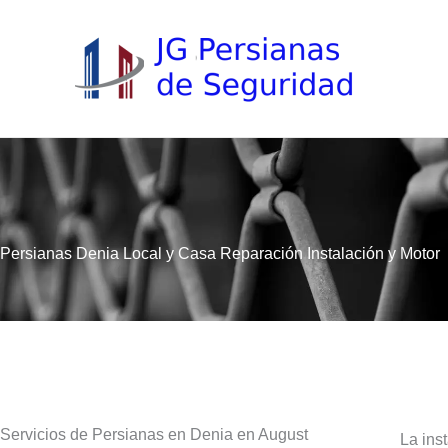
Ir
al
contenido
Persianas Denia Local y Casa Reparación Instalación y Motor
Servicios de Persianas en Denia en August
La ins