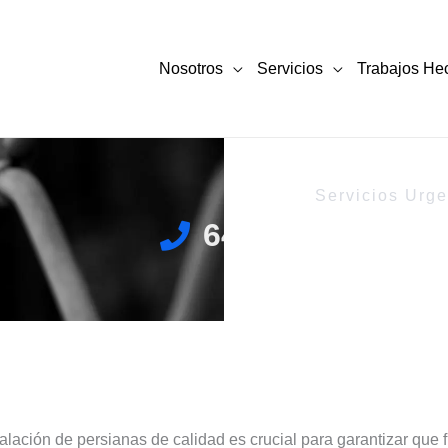
Nosotros
Servicios
Trabajos He
Servicios Urge
644 719 588
talación de persianas de calidad es crucial para garantizar qu