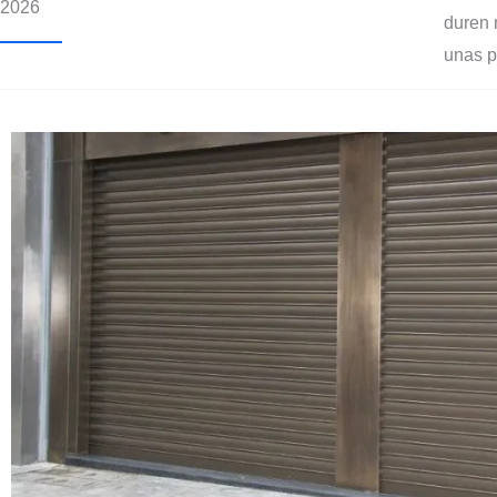
2026
duren 
unas p