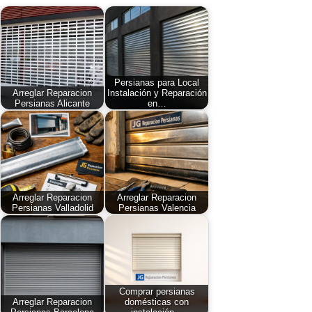
Persianas para Local
Arreglar Reparacion
Instalación y Reparación
Persianas Alicante
en…
Arreglar Reparacion
Arreglar Reparacion
Persianas Valladolid
Persianas Valencia
Comprar persianas
Arreglar Reparacion
domésticas con