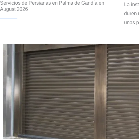
Servicios de Persianas en Palma de Gandía en
La ins
August 2026
duren 
unas p