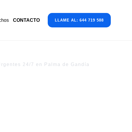
chos
CONTACTO
LLAME AL: 644 719 588
Urgentes 24/7 en Palma de Gandía