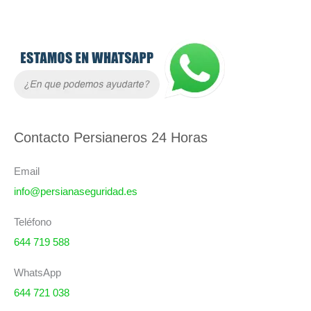
A
r
c
h
i
Contacto Persianeros 24 Horas
v
o
Email
s
info@persianaseguridad.es
Teléfono
644 719 588
WhatsApp
644 721 038