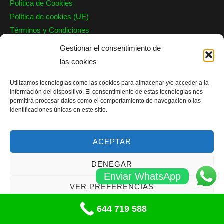
Política de Cookies
Política de cookies (UE)
Términos y Condiciones
Garantía
Gestionar el consentimiento de
las cookies
Nuestro Contacto
Utilizamos tecnologías como las cookies para almacenar y/o acceder a la
Barcelona, Valencia, Alicante y Valladolid
información del dispositivo. El consentimiento de estas tecnologías nos
info@persianaseguridad.es
permitirá procesar datos como el comportamiento de navegación o las
identificaciones únicas en este sitio.
Teléfono: 644 719 588
WhatsApp: 644 721 038
ACEPTAR
DENEGAR
Enviar WhatsApp
Copyright © 2026 JG Reparación Persianas |
Sitemap
|
Blog
VER PREFERENCIAS
644 719 588
Política de cookies