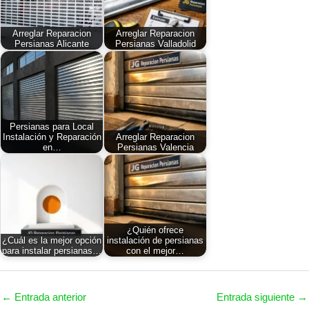
Arreglar Reparacion
Arreglar Reparacion
Persianas Alicante
Persianas Valladolid
Persianas para Local
Instalación y Reparación
Arreglar Reparacion
en…
Persianas Valencia
¿Quién ofrece
¿Cuál es la mejor opción
instalación de persianas
para instalar persianas…
con el mejor…
←
Entrada anterior
Entrada siguiente
→