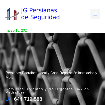
Ir
al
contenido
marzo 15, 2024
Persianas Pedralbes Local y Casa Reparación Instalación y
Motor
Servicios Urgentes y No Urgentes 24/7 en
Pedralbes
644 719 588