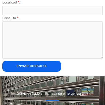
Localidad
*
:
Consulta
*
:
Servicio rápido en llamada de emergencia 24/7