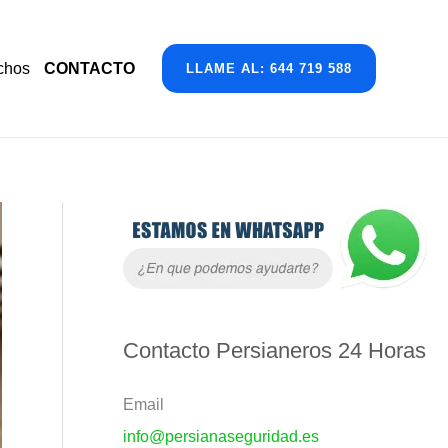
chos
CONTACTO
LLAME AL: 644 719 588
A
r
c
h
i
Contacto Persianeros 24 Horas
v
Email
o
info@persianaseguridad.es
s