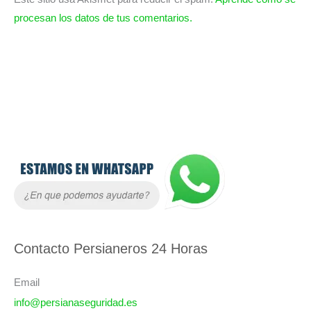
procesan los datos de tus comentarios.
A
r
c
h
i
Contacto Persianeros 24 Horas
v
o
Email
s
info@persianaseguridad.es