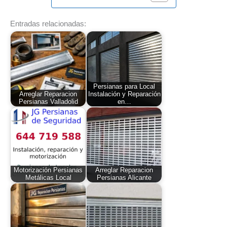
Entradas relacionadas:
Persianas para Local
Arreglar Reparacion
Instalación y Reparación
Persianas Valladolid
en…
Motorización Persianas
Arreglar Reparacion
Metálicas Local
Persianas Alicante