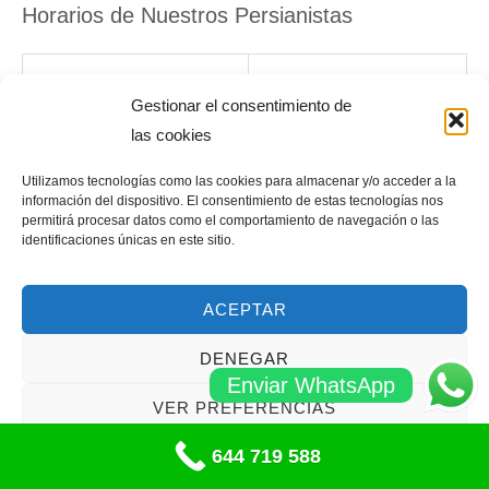
Horarios de Nuestros Persianistas
DIA
HORAS
Gestionar el consentimiento de
las cookies
Lunes
24 Horas
Utilizamos tecnologías como las cookies para almacenar y/o acceder a la
Martes
24 Horas
información del dispositivo. El consentimiento de estas tecnologías nos
permitirá procesar datos como el comportamiento de navegación o las
identificaciones únicas en este sitio.
Miércoles
24 Horas
Jueves
24 Horas
ACEPTAR
Viernes
24 Horas
DENEGAR
Enviar WhatsApp
VER PREFERENCIAS
Sábado
24 Horas
644 719 588
Política de cookies
Domingo
24 Horas