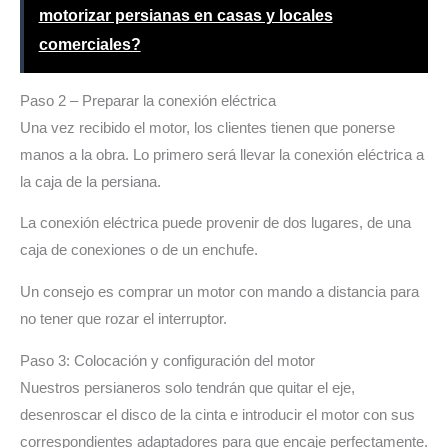
motorizar persianas en casas y locales
comerciales?
Paso 2 – Preparar la conexión eléctrica
Una vez recibido el motor, los clientes tienen que ponerse
manos a la obra. Lo primero será llevar la conexión eléctrica a
la caja de la persiana.
La conexión eléctrica puede provenir de dos lugares, de una
caja de conexiones o de un enchufe.
Un consejo es comprar un motor con mando a distancia para
no tener que rozar el interruptor.
Paso 3: Colocación y configuración del motor
Nuestros persianeros solo tendrán que quitar el eje,
desenroscar el disco de la cinta e introducir el motor con sus
correspondientes adaptadores para que encaje perfectamente.