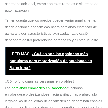
accesorio adicional, como controles remotos o sistemas de
automatización.
Ten en cuenta que los precios pueden variar ampliamente,
desde opciones económicas hasta persianas eléctricas de
gama alta con características avanzadas. La elección
dependerá de tus preferencias personales y tu presupuesto.
LEER MÁS
¿Cuáles son las opciones más
populares para motorización de persianas en
Barcelona?
¿Cómo funcionan las persianas enrollables?
Las
persianas enrollables en Barcelona
funcionan
enrollándose o deslizándose hacia arriba y hacia abajo a lo
largo de los rieles; estos rieles también se denominan canales
de guía. Los listones caben en una pequeña caja encima de la