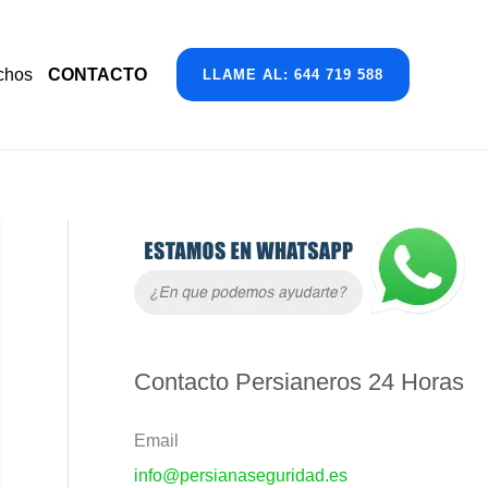
chos
CONTACTO
LLAME AL: 644 719 588
A
r
c
h
i
Contacto Persianeros 24 Horas
v
Email
o
info@persianaseguridad.es
s