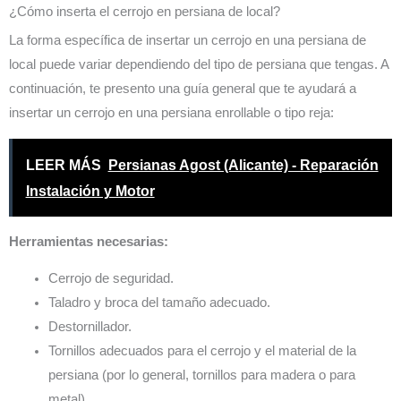
¿Cómo inserta el cerrojo en persiana de local?
La forma específica de insertar un cerrojo en una persiana de
local puede variar dependiendo del tipo de persiana que tengas. A
continuación, te presento una guía general que te ayudará a
insertar un cerrojo en una persiana enrollable o tipo reja:
LEER MÁS
Persianas Agost (Alicante) - Reparación
Instalación y Motor
Herramientas necesarias:
Cerrojo de seguridad.
Taladro y broca del tamaño adecuado.
Destornillador.
Tornillos adecuados para el cerrojo y el material de la
persiana (por lo general, tornillos para madera o para
metal).