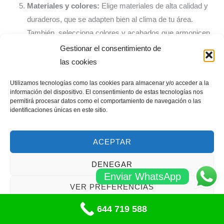
Materiales y colores:
Elige materiales de alta calidad y
duraderos, que se adapten bien al clima de tu área.
También, selecciona colores y acabados que armonicen
con la decoración y la paleta de colores de cada
Gestionar el consentimiento de
habitación.
las cookies
Presupuesto:
Define cuánto estás dispuesto a gastar en
Utilizamos tecnologías como las cookies para almacenar y/o acceder a la
información del dispositivo. El consentimiento de estas tecnologías nos
las persianas. Establece un presupuesto para cada
permitirá procesar datos como el comportamiento de navegación o las
habitación y busca opciones que se ajusten a él sin
identificaciones únicas en este sitio.
sacrificar la calidad.
ACEPTAR
Opiniones y recomendaciones:
Busca reseñas y
opiniones de otros clientes sobre las persianas que estás
DENEGAR
considerando. Las experiencias de otros usuarios pueden
Enviar WhatsApp
ayudarte a tomar una decisión informada.
VER PREFERENCIAS
Asesoramiento profesional:
Si tienes dudas o necesitas
644 719 588
Política de cookies
orientación, considera hablar con un especialista en