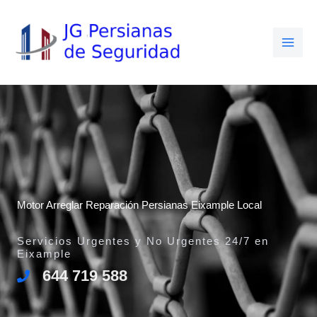
Ir
al
contenido
Motor Arreglar Reparación Persianas Eixample Local
Servicios Urgentes y No Urgentes 24/7 en
Eixample
644 719 588