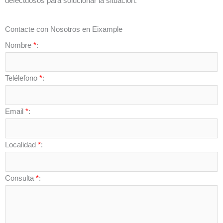
defectuosos para solucionar la situación.
Contacte con Nosotros en Eixample
Nombre
*
:
Telélefono
*
:
Email
*
:
Localidad
*
:
Consulta
*
: