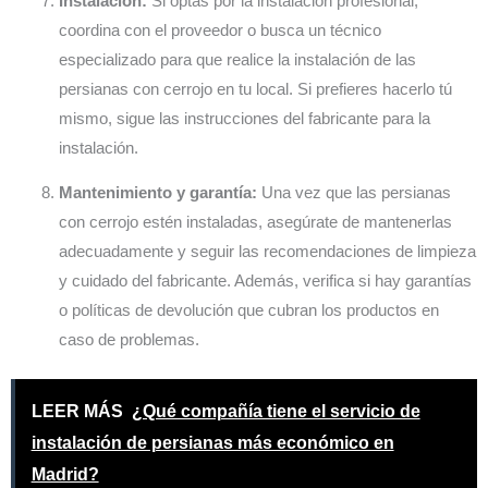
Instalación:
Si optas por la instalación profesional,
coordina con el proveedor o busca un técnico
especializado para que realice la instalación de las
persianas con cerrojo en tu local. Si prefieres hacerlo tú
mismo, sigue las instrucciones del fabricante para la
instalación.
Mantenimiento y garantía:
Una vez que las persianas
con cerrojo estén instaladas, asegúrate de mantenerlas
adecuadamente y seguir las recomendaciones de limpieza
y cuidado del fabricante. Además, verifica si hay garantías
o políticas de devolución que cubran los productos en
caso de problemas.
LEER MÁS
¿Qué compañía tiene el servicio de
instalación de persianas más económico en
Madrid?