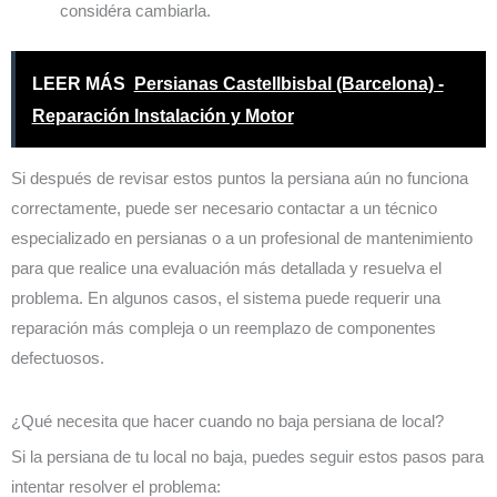
considéra cambiarla.
LEER MÁS
Persianas Castellbisbal (Barcelona) -
Reparación Instalación y Motor
Si después de revisar estos puntos la persiana aún no funciona
correctamente, puede ser necesario contactar a un técnico
especializado en persianas o a un profesional de mantenimiento
para que realice una evaluación más detallada y resuelva el
problema. En algunos casos, el sistema puede requerir una
reparación más compleja o un reemplazo de componentes
defectuosos.
¿Qué necesita que hacer cuando no baja persiana de local?
Si la persiana de tu local no baja, puedes seguir estos pasos para
intentar resolver el problema: