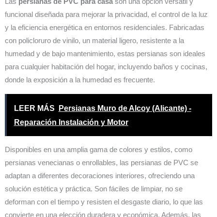
Las
persianas de PVC para casa
son una opción versátil y
funcional diseñada para mejorar la privacidad, el control de la luz
y la eficiencia energética en entornos residenciales. Fabricadas
con policloruro de vinilo, un material ligero, resistente a la
humedad y de bajo mantenimiento, estas persianas son ideales
para cualquier habitación del hogar, incluyendo baños y cocinas,
donde la exposición a la humedad es frecuente.
LEER MÁS
Persianas Muro de Alcoy (Alicante) -
Reparación Instalación y Motor
Disponibles en una amplia gama de colores y estilos, como
persianas venecianas o enrollables, las persianas de PVC se
adaptan a diferentes decoraciones interiores, ofreciendo una
solución estética y práctica. Son fáciles de limpiar, no se
deforman con el tiempo y resisten el desgaste diario, lo que las
convierte en una elección duradera y económica. Además, las