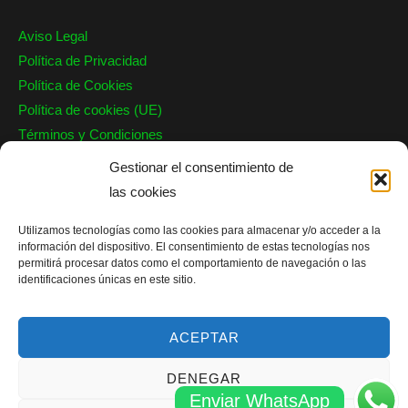
Aviso Legal
Política de Privacidad
Política de Cookies
Política de cookies (UE)
Términos y Condiciones
Garantía
Gestionar el consentimiento de
las cookies
Nuestro Contacto
Utilizamos tecnologías como las cookies para almacenar y/o acceder a la
Barcelona, Valencia, Alicante y Valladolid
información del dispositivo. El consentimiento de estas tecnologías nos
info@persianaseguridad.es
permitirá procesar datos como el comportamiento de navegación o las
identificaciones únicas en este sitio.
Teléfono: 644 719 588
WhatsApp: 644 721 038
ACEPTAR
DENEGAR
Enviar WhatsApp
Copyright © 2026 JG Reparación Persianas |
Sitemap
|
Blog