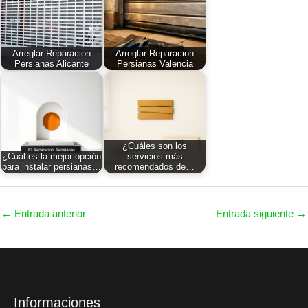
Arreglar Reparacion
Arreglar Reparacion
Persianas Alicante
Persianas Valencia
¿Cuáles son los
¿Cuál es la mejor opción
servicios más
para instalar persianas…
recomendados de…
←
Entrada anterior
Entrada siguiente
→
Informaciones