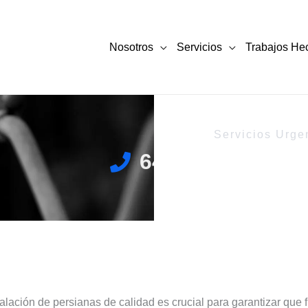
Nosotros
Servicios
Trabajos He
Servicios Urge
644 719 588
talación de persianas de calidad es crucial para garantizar qu