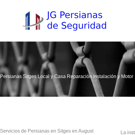
Ir
al
contenido
Persianas Sitges Local y Casa Reparación Instalación y Motor
Servicios de Persianas en Sitges en August
La ins