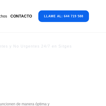
chos
CONTACTO
LLAME AL: 644 719 588
ntes y No Urgentes 24/7 en Sitges
e funcionen de manera óptima y