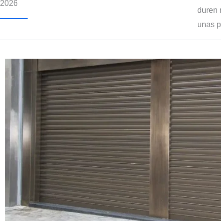
2026
duren 
unas p