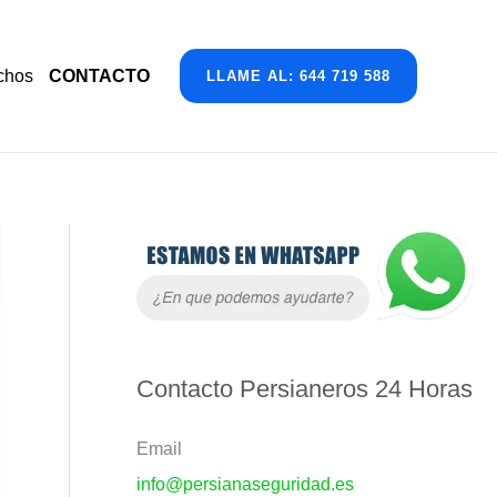
chos
CONTACTO
LLAME AL: 644 719 588
A
r
c
h
i
Contacto Persianeros 24 Horas
v
Email
o
info@persianaseguridad.es
s