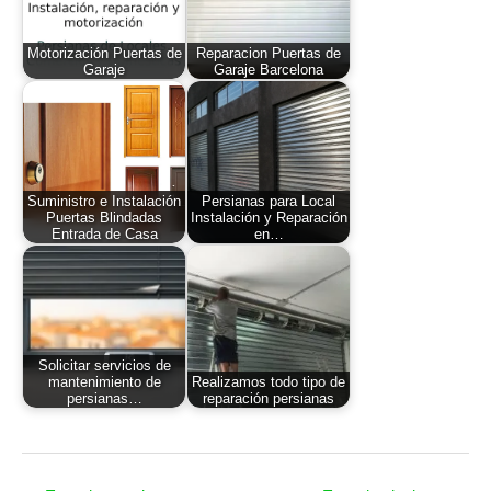
Motorización Puertas de
Reparacion Puertas de
Garaje
Garaje Barcelona
Suministro e Instalación
Persianas para Local
Puertas Blindadas
Instalación y Reparación
Entrada de Casa
en…
Solicitar servicios de
mantenimiento de
Realizamos todo tipo de
persianas…
reparación persianas