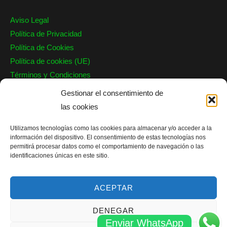
Aviso Legal
Política de Privacidad
Política de Cookies
Política de cookies (UE)
Términos y Condiciones
Garantía
Gestionar el consentimiento de
las cookies
Nuestro Contacto
Utilizamos tecnologías como las cookies para almacenar y/o acceder a la
Barcelona, Valencia, Alicante y Valladolid
información del dispositivo. El consentimiento de estas tecnologías nos
info@persianaseguridad.es
permitirá procesar datos como el comportamiento de navegación o las
identificaciones únicas en este sitio.
Teléfono: 644 719 588
WhatsApp: 644 721 038
ACEPTAR
DENEGAR
Enviar WhatsApp
Copyright © 2026 JG Reparación Persianas |
Sitemap
|
Blog