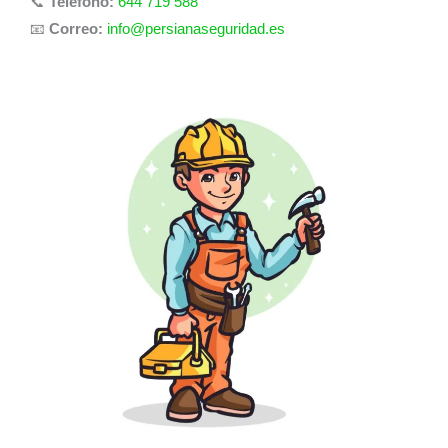
📞
Teléfono:
644 719 588
📧
Correo:
info@persianaseguridad.es