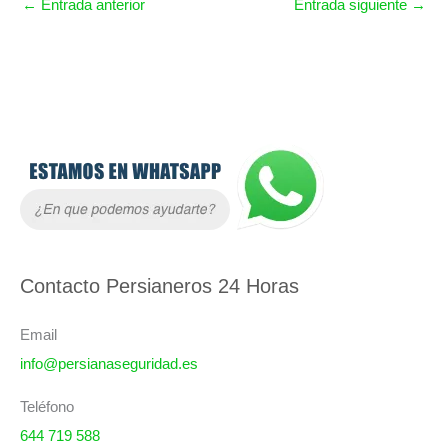
←
Entrada anterior
Entrada siguiente
→
A
r
c
h
i
Contacto Persianeros 24 Horas
v
o
Email
s
info@persianaseguridad.es
Teléfono
644 719 588