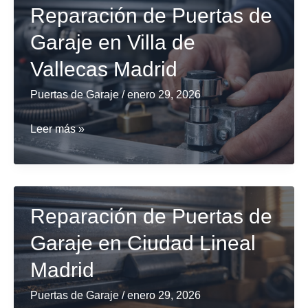
Reparación de Puertas de
Garaje en Villa de
Vallecas Madrid
Puertas de Garaje
/
enero 29, 2026
Reparación
Leer más »
de
Puertas
de
Garaje
Reparación de Puertas de
en
Garaje en Ciudad Lineal
Villa
Madrid
de
Vallecas
Puertas de Garaje
/
enero 29, 2026
Madrid