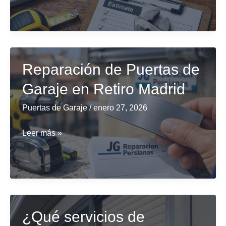
Puertas
de
Garaje
en
Reparación de Puertas de
Tetuán
Garaje en Retiro Madrid
Madrid
Puertas de Garaje
/
enero 27, 2026
Reparación
Leer más »
de
Puertas
de
Garaje
en
¿Qué servicios de
Retiro