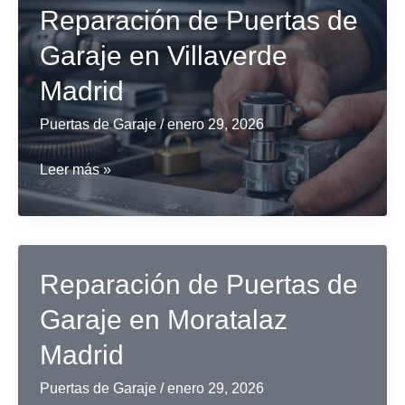
Reparación de Puertas de
Garaje en Villaverde
Madrid
Puertas de Garaje
/
enero 29, 2026
Reparación
Leer más »
de
Puertas
de
Garaje
Reparación de Puertas de
en
Garaje en Moratalaz
Villaverde
Madrid
Madrid
Puertas de Garaje
/
enero 29, 2026