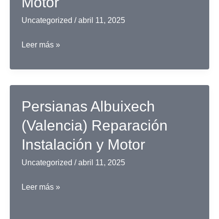
Motor
locales
Uncategorized
/
abril 11, 2025
comerciales?
Persianas
Leer más »
Alfara
de
la
Baronia
Persianas Albuixech
(Valencia)
(Valencia) Reparación
Reparación
Instalación y Motor
Instalación
y
Uncategorized
/
abril 11, 2025
Motor
Persianas
Leer más »
Albuixech
(Valencia)