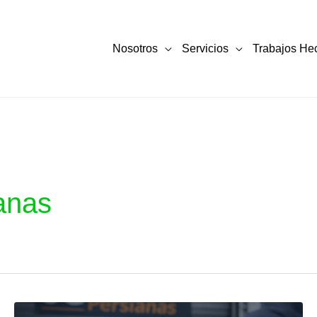
Nosotros
Servicios
Trabajos He
anas