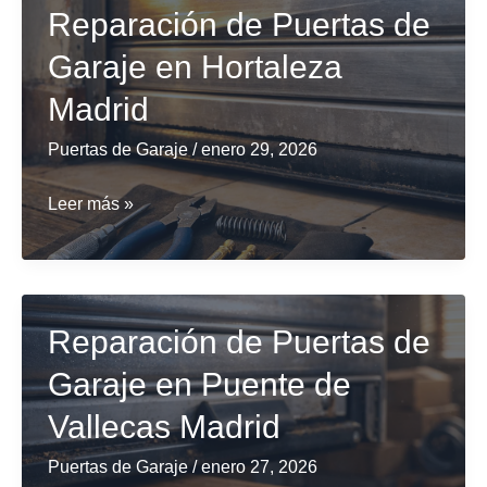
Reparación de Puertas de
Garaje en Hortaleza
Madrid
Puertas de Garaje
/
enero 29, 2026
Reparación
Leer más »
de
Puertas
de
Garaje
Reparación de Puertas de
en
Garaje en Puente de
Hortaleza
Vallecas Madrid
Madrid
Puertas de Garaje
/
enero 27, 2026