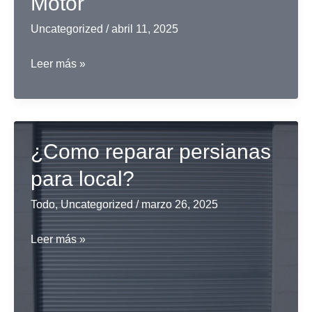
Motor
Uncategorized
/
abril 11, 2025
Persianas
Leer más »
L’Alcúdia
de
Crespins
(Valencia)
¿Como reparar persianas
Reparación
para local?
Instalación
y
Todo
,
Uncategorized
/
marzo 26, 2025
Motor
¿Como
Leer más »
reparar
persianas
para