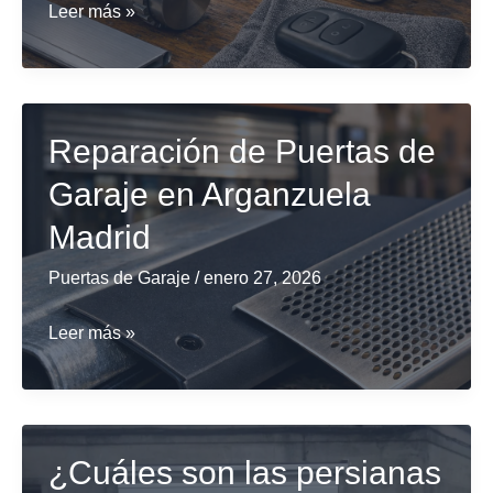
Reparación
Leer más »
de
Puertas
de
Garaje
Reparación de Puertas de
en
Garaje en Arganzuela
Chamartín
Madrid
Madrid
Puertas de Garaje
/
enero 27, 2026
Reparación
Leer más »
de
Puertas
de
Garaje
¿Cuáles son las persianas
en