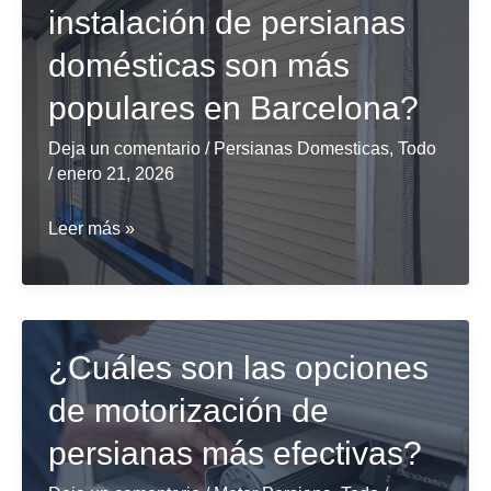
instalación de persianas
Madrid
domésticas son más
populares en Barcelona?
Deja un comentario
/
Persianas Domesticas
,
Todo
/
enero 21, 2026
¿Qué
Leer más »
servicios
de
instalación
de
¿Cuáles son las opciones
persianas
de motorización de
domésticas
persianas más efectivas?
son
más