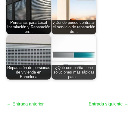
Persianas para Local
¿Dónde puedo contratar
Instalación y Reparación
el servicio de reparación
en…
de…
Reparación de persianas
¿Qué compañía tiene
de vivienda en
soluciones más rápidas
Barcelona
para…
←
Entrada anterior
Entrada siguiente
→