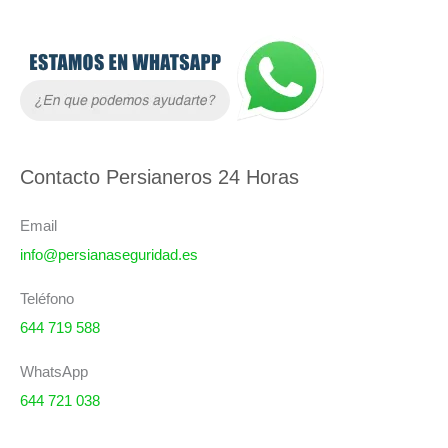
A
r
c
h
i
Contacto Persianeros 24 Horas
v
o
Email
s
info@persianaseguridad.es
Teléfono
644 719 588
WhatsApp
644 721 038