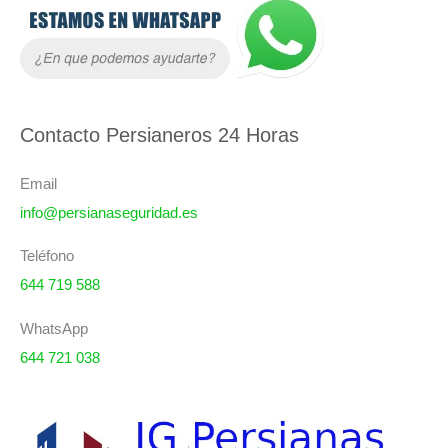
A
r
c
h
i
Contacto Persianeros 24 Horas
v
o
Email
s
info@persianaseguridad.es
Teléfono
644 719 588
WhatsApp
644 721 038