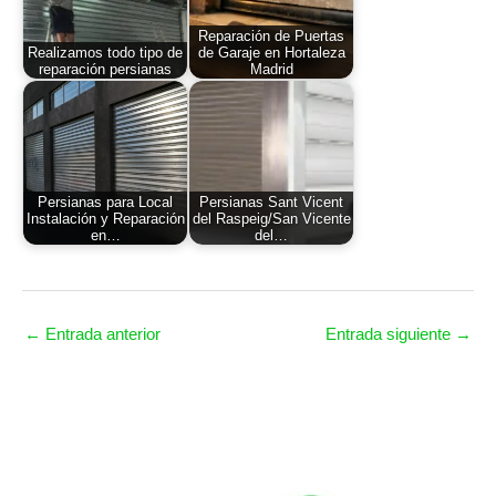
Reparación de Puertas
Realizamos todo tipo de
de Garaje en Hortaleza
reparación persianas
Madrid
Persianas para Local
Persianas Sant Vicent
Instalación y Reparación
del Raspeig/San Vicente
en…
del…
←
Entrada anterior
Entrada siguiente
→